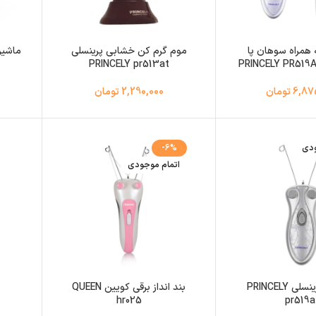
ه همراه سوهان پا
موم گرم کن خشابی پرینسلی
ماشین
PRINCELY pr513at
6 تومان
2,290,000 تومان
ودی
-6%
اتمام موجودی
بند انداز پرینسلی PRINCELY
بند انداز برقی کویین QUEEN
hr025
pr519a