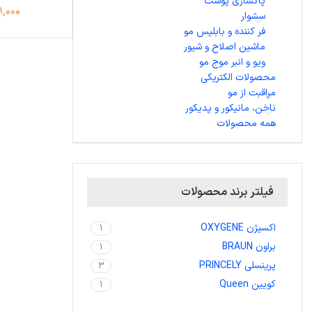
پاکسازی پوست
,629,000
سشوار
فر کننده و بابلیس مو
ماشین اصلاح و شیور
ویو و انبر موج مو
محصولات الکتریکی
مراقبت از مو
ناخن، مانیکور و پدیکور
همه محصولات
فیلتر برند محصولات
اکسیژن OXYGENE
1
براون BRAUN
1
پرینسلی PRINCELY
3
کویین Queen
1