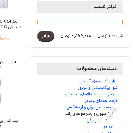
فیلتر قیمت
بند انداز ب
پرینسلی PRINCELY PR519AT C
قیمت:
0 تومان
—
6,875,000 تومان
فیلتر
,875,000
اتمام موج
دسته‌های محصولات
ابزار و اکسسوری آرایشی
تتو، پیگمنتیشن و فیبروز
طراحی و تولید کالاهای تبلیغاتی
کیف، چمدان و سفر
لوازم شخصی برقی و آرایشگاهی
اپیلاسیون و رفع مو های زائد
بند انداز برقی
t
اتو مو