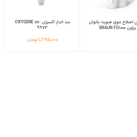
 اصلاح موی صورت بانوان
بند انداز اکسیژن OXYGENE ox-
براون BRAUN FS1000
9973
1,385,000 تومان