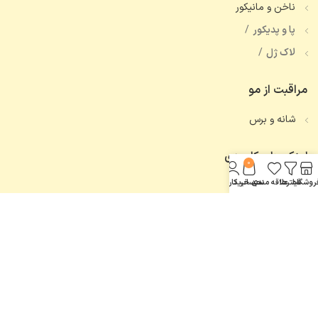
ناخن و مانیکور
پا و پدیکور
لاک ژل
مراقبت از مو
شانه و برس
لینک های کاربردی
0
روشگاه
فیلترها
علاقه مندی
سبد خرید
حساب کاربری من
تماس با ما
همه محصولات
اعتماد شما، افتخار ماست.