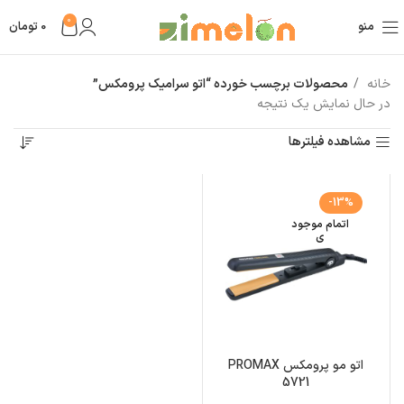
0
منو
0
تومان
خانه
محصولات برچسب خورده “اتو سرامیک پرومکس”
در حال نمایش یک نتیجه
مشاهده فیلترها
-13%
اتمام موجود
ی
اتو مو پرومکس PROMAX
5721