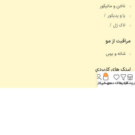
ناخن و مانیکور
پا و پدیکور
لاک ژل
مراقبت از مو
شانه و برس
لینک های کاربردی
0
تماس با ما
روشگاه
فیلترها
علاقه مندی
سبد خرید
حساب کاربری من
همه محصولات
اعتماد شما، افتخار ماست.