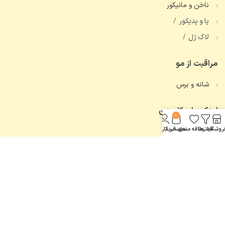
ناخن و مانیکور
پا و پدیکور
لاک ژل
مراقبت از مو
شانه و برس
لینک های کاربردی
0
روشگاه
فیلترها
علاقه مندی
سبد خرید
حساب کاربری من
تماس با ما
همه محصولات
اعتماد شما، افتخار ماست.