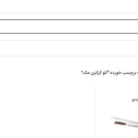
رچسب خورده “اتو کراتین مک”
ودی