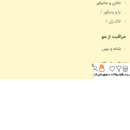
ناخن و مانیکور
پا و پدیکور
لاک ژل
مراقبت از مو
شانه و برس
لینک های کاربردی
0
روشگاه
فیلترها
علاقه مندی
سبد خرید
حساب کاربری من
تماس با ما
همه محصولات
اعتماد شما، افتخار ماست.