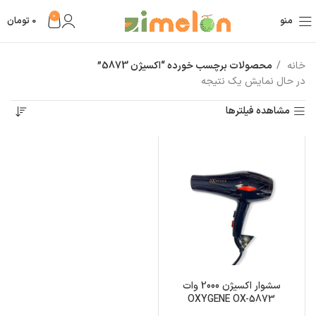
0
منو
0
تومان
خانه
محصولات برچسب خورده “اکسیژن 5873”
در حال نمایش یک نتیجه
مشاهده فیلترها
سشوار اکسیژن 2000 وات
OXYGENE OX-5873