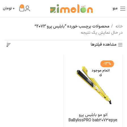
0
منو
0
تومان
خانه
محصولات برچسب خورده “بابلیس پرو 2073”
در حال نمایش یک نتیجه
مشاهده فیلترها
-13%
اتمام موجود
ی
اتو مو بابلیس پرو
BaBylissPRO bab2073epye