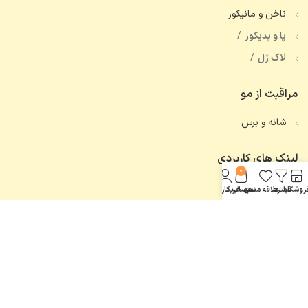
ناخن و مانیکور
پا و پدیکور
لاک ژل
مراقبت از مو
شانه و برس
لینک های کاربردی
0
تماس با ما
روشگاه
فیلترها
علاقه مندی
سبد خرید
حساب کاربری من
همه محصولات
اعتماد شما، افتخار ماست.