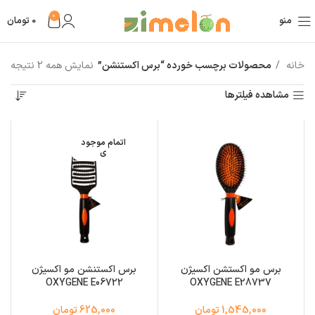
0
منو
0
تومان
خانه
محصولات برچسب خورده “برس اکستنشن”
نمایش همه 2 نتیجه
مشاهده فیلترها
اتمام موجود
ی
برس مو اکستشن اکسیژن
برس اکستنشن مو اکسیژن
OXYGENE E06722
OXYGENE E28737
1,545,000 تومان
625,000 تومان