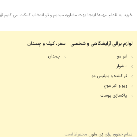
خرید یه اقدام مهمه! اینجا بهت مشاوره میدیم و تو انتخاب کمکت می کنیم.😉
لوازم برقی آرایشگاهی و شخصی
سفر، کیف و چمدان
اتو مو
چمدان
سشوار
فر کننده و بابلیس مو
ویو و انبر موج
پاکسازی پوست
تمام حقوق برای
زی ملون
محفوظ است.