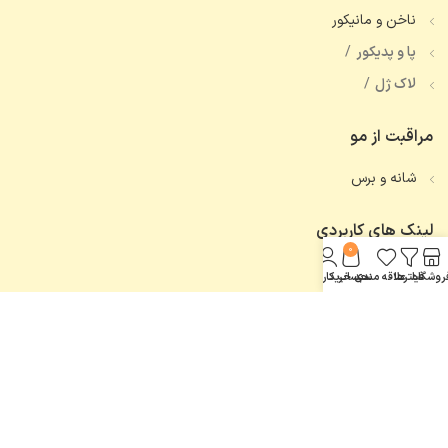
ناخن و مانیکور
پا و پدیکور
لاک ژل
مراقبت از مو
شانه و برس
لینک های کاربردی
0
تماس با ما
روشگاه
فیلترها
علاقه مندی
سبد خرید
حساب کاربری من
همه محصولات
اعتماد شما، افتخار ماست.