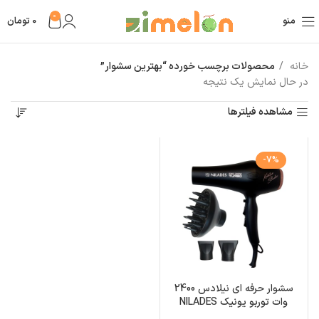
0
منو
0
تومان
خانه
محصولات برچسب خورده “بهترین سشوار”
در حال نمایش یک نتیجه
مشاهده فیلترها
-7%
سشوار حرفه ای نیلادس 2400
وات توربو یونیک NILADES
ks2240