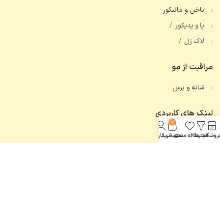
ناخن و مانیکور
پا و پدیکور
لاک ژل
مراقبت از مو
شانه و برس
لینک های کاربردی
0
تماس با ما
روشگاه
فیلترها
علاقه مندی
سبد خرید
حساب کاربری من
همه محصولات
اعتماد شما، افتخار ماست.