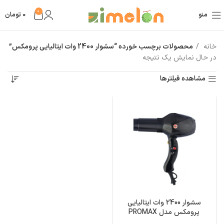
0
منو
0
تومان
خانه
محصولات برچسب خورده “سشوار 2400 وات ایتالیایی پرومکس”
در حال نمایش یک نتیجه
مشاهده فیلترها
سشوار 2400 وات ایتالیایی
پرومکس مدل PROMAX
7878K