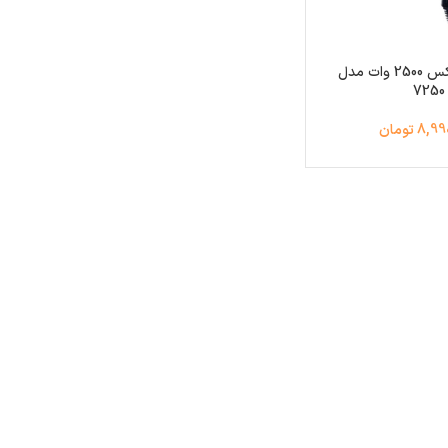
سشوار پرومکس 2500 وات مدل
7250
8 تومان