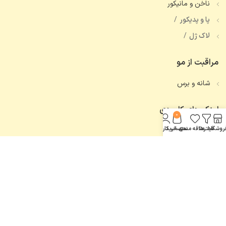
ناخن و مانیکور
پا و پدیکور
لاک ژل
مراقبت از مو
شانه و برس
لینک های کاربردی
0
روشگاه
فیلترها
علاقه مندی
سبد خرید
حساب کاربری من
تماس با ما
همه محصولات
اعتماد شما، افتخار ماست.