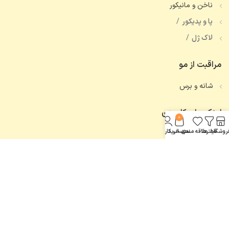
ناخن و مانیکور
پا و پدیکور
لاک ژل
مراقبت از مو
شانه و برس
لینک های کاربردی
0
روشگاه
فیلترها
علاقه مندی
سبد خرید
حساب کاربری من
تماس با ما
همه محصولات
اعتماد شما، افتخار ماست.