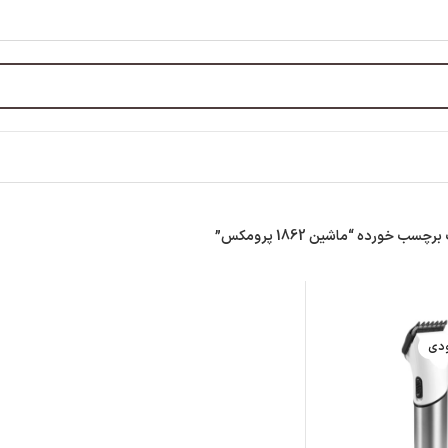
ب خورده “ماشین 1862 پرومکس”
ودی