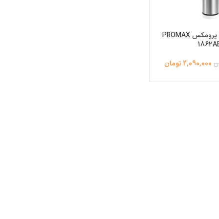
ماشین اصلاح پرومکس PROMAX
1862A
2,090,000 تومان