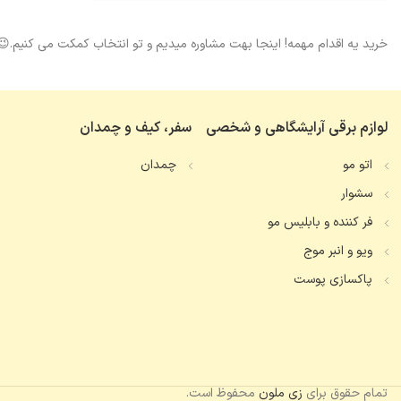
خرید یه اقدام مهمه! اینجا بهت مشاوره میدیم و تو انتخاب کمکت می کنیم.😉
لوازم برقی آرایشگاهی و شخصی
سفر، کیف و چمدان
اتو مو
چمدان
سشوار
فر کننده و بابلیس مو
ویو و انبر موج
پاکسازی پوست
تمام حقوق برای
زی ملون
محفوظ است.