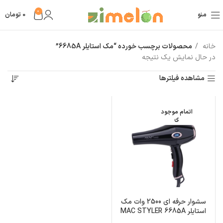
0
منو
0
تومان
خانه
محصولات برچسب خورده “مک استایلر 6685A”
در حال نمایش یک نتیجه
مشاهده فیلترها
اتمام موجود
ی
سشوار حرفه ای 2500 وات مک
استایلر MAC STYLER 6685A