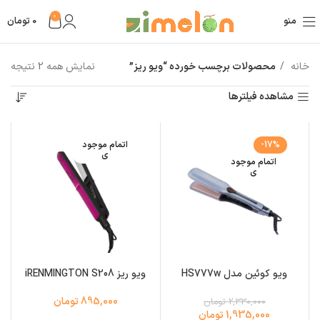
0
منو
0
تومان
خانه
محصولات برچسب خورده “ویو ریز”
نمایش همه 2 نتیجه
مشاهده فیلترها
-17%
اتمام موجود
ی
اتمام موجود
ی
ویو کوئین مدل HS777w
ویو ریز iRENMINGTON S208
895,000 تومان
2,330,000 تومان
1,935,000 تومان