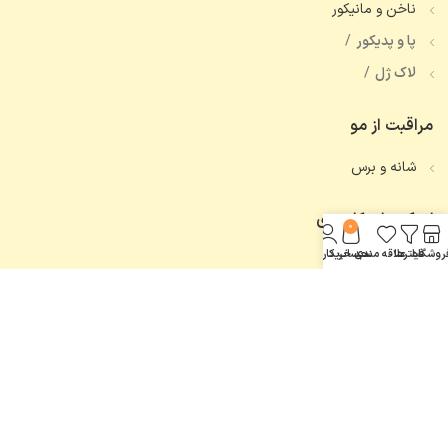
ناخن و مانیکور
پا و پدیکور
لاک ژل
مراقبت از مو
شانه و برس
لینک های کاربردی
0
روشگاه
فیلترها
علاقه مندی
سبد خرید
حساب کاربری من
تماس با ما
همه محصولات
اعتماد شما، افتخار ماست.