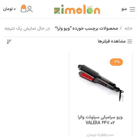
0
منو
0
تومان
خانه
محصولات برچسب خورده “ویو ولرا”
در حال نمایش یک نتیجه
مشاهده فیلترها
-7%
ویو سرامیکی سیلوئت والرا
VALERA 647.02
8,550,000 تومان