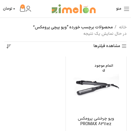
0
منو
0
تومان
خانه
محصولات برچسب خورده “ویو پیچی پرومکس”
در حال نمایش یک نتیجه
مشاهده فیلترها
اتمام موجود
ی
ویو چرخشی پرومکس
PROMAX 8311ez