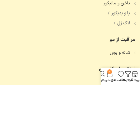
ناخن و مانیکور
پا و پدیکور
لاک ژل
مراقبت از مو
شانه و برس
لینک های کاربردی
0
روشگاه
فیلترها
علاقه مندی
سبد خرید
حساب کاربری من
تماس با ما
همه محصولات
اعتماد شما، افتخار ماست.