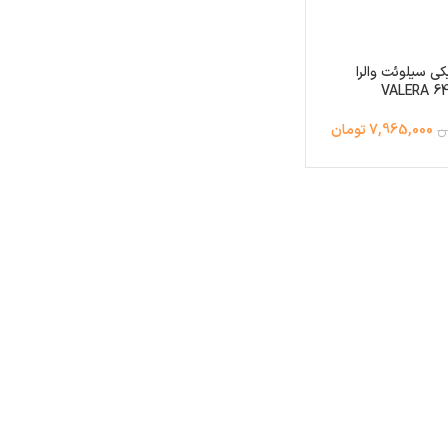
کی سیلوئت والرا
VALERA 64
7,965,000 تومان