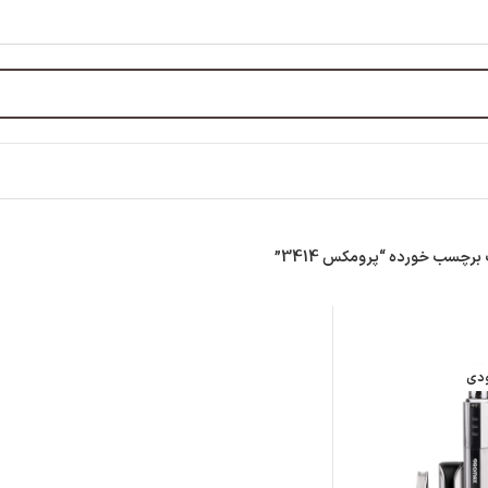
رچسب خورده “پرومکس 3414”
ودی