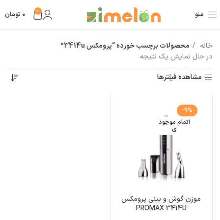
0
منو
0
تومان
خانه
محصولات برچسب خورده “پرومکس 3414u”
در حال نمایش یک نتیجه
مشاهده فیلترها
-9%
اتمام موجود
ی
موزن گوش و بینی پرومکس
PROMAX 3414U