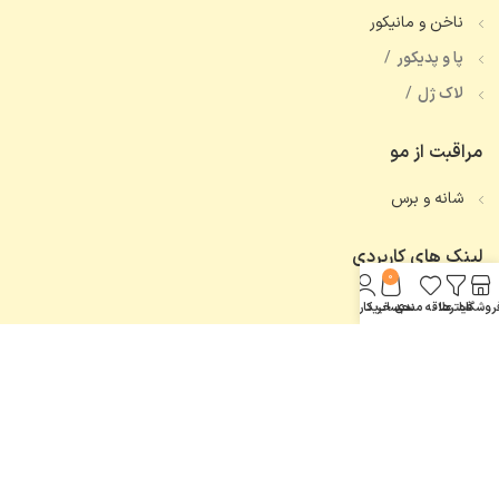
ناخن و مانیکور
پا و پدیکور
لاک ژل
مراقبت از مو
شانه و برس
لینک های کاربردی
0
تماس با ما
روشگاه
فیلترها
علاقه مندی
سبد خرید
حساب کاربری من
همه محصولات
اعتماد شما، افتخار ماست.