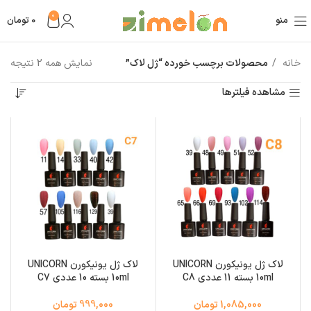
0
منو
0
تومان
خانه
محصولات برچسب خورده “ژل لاک”
نمایش همه 2 نتیجه
مشاهده فیلترها
لاک ژل یونیکورن UNICORN
لاک ژل یونیکورن UNICORN
10ml بسته 11 عددی C8
10ml بسته 10 عددی C7
1,085,000 تومان
999,000 تومان