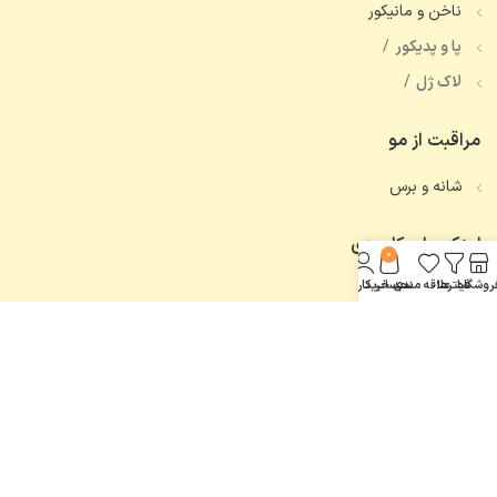
ناخن و مانیکور
پا و پدیکور
لاک ژل
مراقبت از مو
شانه و برس
لینک های کاربردی
0
روشگاه
فیلترها
علاقه مندی
سبد خرید
حساب کاربری من
تماس با ما
همه محصولات
اعتماد شما، افتخار ماست.