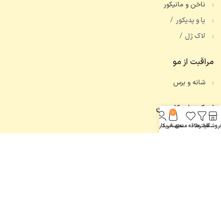
ناخن و مانیکور
پا و پدیکور
لاک ژل
مراقبت از مو
شانه و برس
لینک های کاربردی
0
روشگاه
فیلترها
علاقه مندی
سبد خرید
حساب کاربری من
تماس با ما
همه محصولات
اعتماد شما، افتخار ماست.