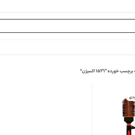
 خورده “1531 اکسیژن”
ودی