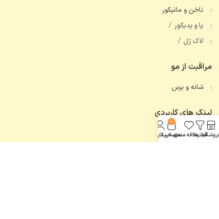
ناخن و مانیکور
پا و پدیکور
لاک ژل
مراقبت از مو
شانه و برس
لینک های کاربردی
0
تماس با ما
روشگاه
فیلترها
علاقه مندی
سبد خرید
حساب کاربری من
همه محصولات
اعتماد شما، افتخار ماست.