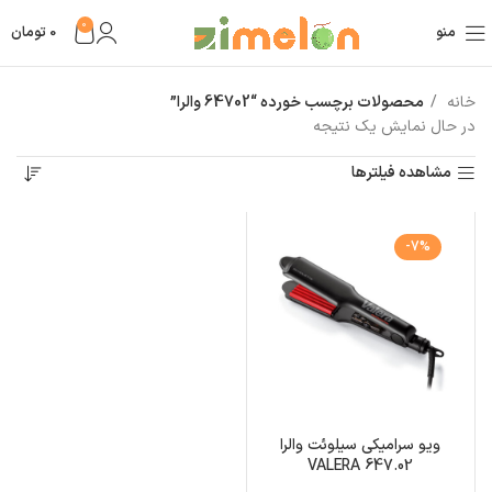
0
منو
0
تومان
خانه
محصولات برچسب خورده “64702 والرا”
در حال نمایش یک نتیجه
مشاهده فیلترها
-7%
ویو سرامیکی سیلوئت والرا
VALERA 647.02