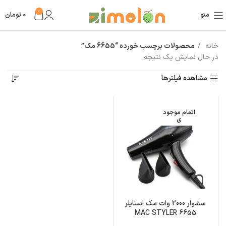
0
منو
0
تومان
خانه
محصولات برچسب خورده “6655 مک”
در حال نمایش یک نتیجه
مشاهده فیلترها
اتمام موجود
ی
سشوار 2000 وات مک استایلر
MAC STYLER 6655