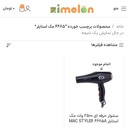
0
منو
0
تومان
خانه
محصولات برچسب خورده “6685 مک استایلر”
در حال نمایش یک نتیجه
مشاهده فیلترها
اتمام موجود
ی
سشوار حرفه ای 2500 وات مک
استایلر MAC STYLER 6685A