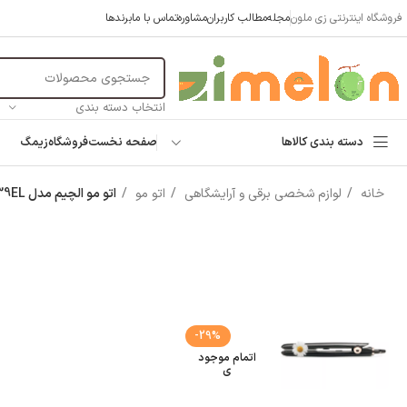
فروشگاه اینترنتی زی ملون
مجله
مطالب کاربران
مشاوره
تماس با ما
برندها
انتخاب دسته بندی
دسته بندی کالاها
صفحه نخست
فروشگاه
زیمگ
خانه
لوازم شخصی برقی و آرایشگاهی
اتو مو
اتو مو الچیم مدل Elchim Natures Touch 39EL
-29%
اتمام موجود
ی