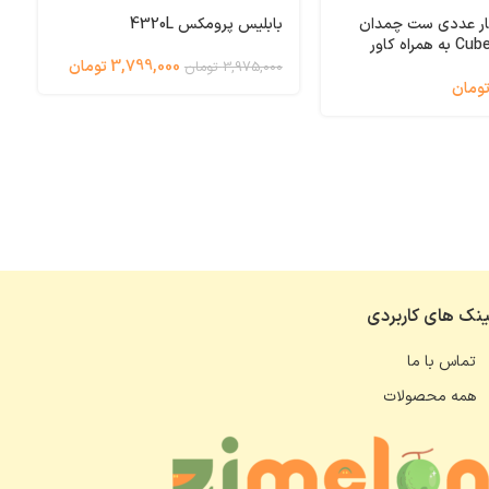
ر عددی ست چمدان
بابلیس پرومکس 4320L
س
کاریبو مدل Cube به همراه کاور
3,799,000 تومان
0
3,975,000 تومان
ینک های کاربردی
تماس با ما
همه محصولات