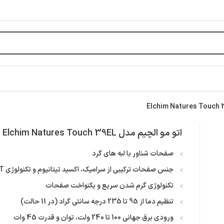
اتو مو الچیم مدل Elchim Natures Touch 39EL
صفحات شناور با لبه های گرد
جنس صفحات ترکیبی از سرامیک، اکسید تیتانیوم و تکنولوژی HIT
تکنولوژی گرم شدن سریع و یکنواخت صفحات
تنظیم دما از 95 تا 235 درجه سانتی گراد (در 11 حالت)
ورودی برق جهانی 100 تا 240 ولت، توان و قدرت 45 وات