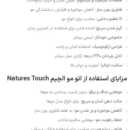
صفحات سرامیک و تیتانیوم:
لغزش آسان و حرارت یکنواخت
فناوری یون ساز:
کاهش موخوره و افزایش درخشندگی مو
11 تنظیم دمایی:
مناسب برای انواع مو
گرم شدن سریع:
آماده شدن برای استفاده در کمترین زمان
خاموشی خودکار:
ایمنی بیشتر
طراحی ارگونومیک:
استفاده آسان و راحت
کابل چرخان 360 درجه:
آزادی عمل بیشتر
ساخت ایتالیا:
کیفیت و دوام بالا
مزایای استفاده از اتو مو الچیم Natures Touch
موهایی صاف و براق:
بدون آسیب رساندن به موها
حالت دهی آسان و سریع:
برای انواع مدل موها
کاهش موخوره و وز شدن مو:
به لطف فناوری یون ساز
حفظ رطوبت مو:
موهایی سالم و شاداب
طراحی زیبا و مدرن:
مناسب برای استفاده خانگی و سالنی