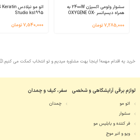
سشوار ولومی اکسیژن 2400W به
اتو مو نیلادس n
همراه دیسپانسر OXYGENE OX-
Studio ks1995
8941
7,540,000 تومان
7,285,000 تومان
خرید یه اقدام مهمه! اینجا بهت مشاوره میدیم و تو انتخاب کمکت می کنیم.😉
لوازم برقی آرایشگاهی و شخصی
سفر، کیف و چمدان
اتو مو
چمدان
سشوار
فر کننده و بابلیس مو
ویو و انبر موج