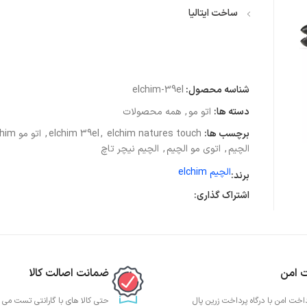
ساخت ایتالیا
شناسه محصول:
elchim-39el
دسته ها:
اتو مو
,
همه محصولات
برچسب ها:
elchim natures touch
,
elchim 39el
,
اتو مو elchim
الچیم
,
اتوی مو الچیم
,
الچیم نیچر تاچ
الچیم elchim
برند:
اشتراک گذاری:
ت امن
ضمانت اصالت کالا
داخت امن با درگاه پرداخت زرین پال
حتی کالا های با گارانتی تست می