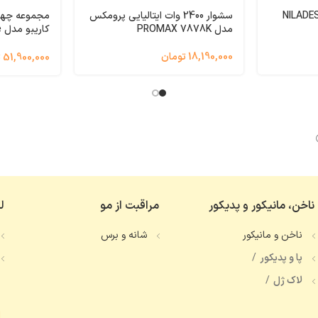
NILADES Kerati
سشوار 2400 وات ایتالیایی پرومکس
مجموعه چها
مدل PROMAX 7878K
شفاف برای 3سایز چمدان
18,190,000 تومان
51,900,000 تومان
ناخن، مانیکور و پدیکور
مراقبت از مو
ل
ناخن و مانیکور
شانه و برس
پا و پدیکور
لاک ژل