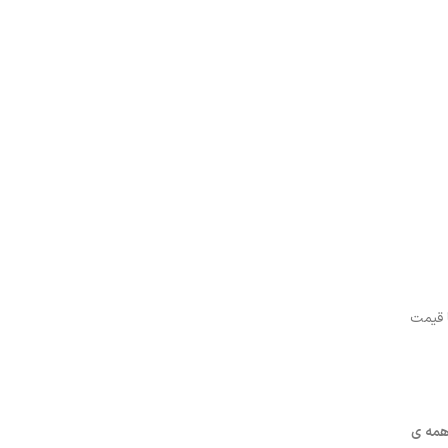
ا قیمت
مه ی