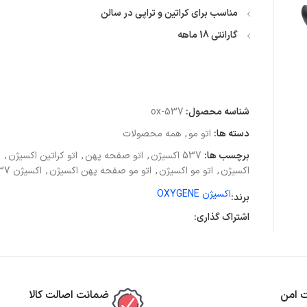
مناسب برای کراتین و تراپی در سالن
گارانتی 18 ماهه
شناسه محصول:
ox-537
دسته ها:
اتو مو
,
همه محصولات
برچسب ها:
537 اکسیژن
,
اتو صفحه پهن
,
اتو کراتین اکسیژن
,
اکسیژن
,
اتو مو اکسیژن
,
اتو مو صفحه پهن اکسیژن
,
اکسیژن 537
اکسیژن OXYGENE
برند:
اشتراک گذاری:
ت امن
ضمانت اصالت کالا