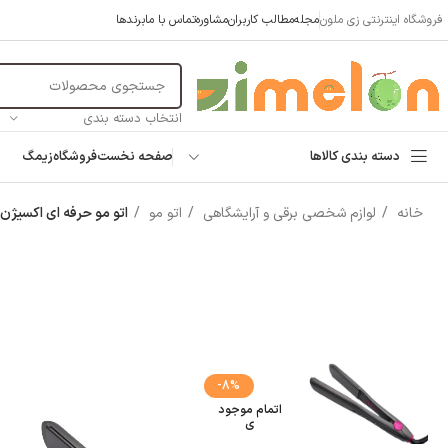
فروشگاه اینترنتی زی ملون
مجله
مطالب کاربران
مشاوره
تماس با ما
برندها
انتخاب دسته بندی
دسته بندی کالاها
صفحه نخست
فروشگاه
زیمگ
خانه
لوازم شخصی برقی و آرایشگاهی
اتو مو
اتو مو حرفه ای اکسیژن OXYGENE ox-537
-8%
اتمام موجود
ی