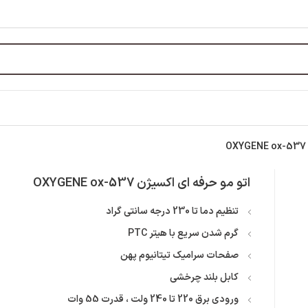
اتو مو حرفه ای اکسیژن OXYGENE ox-537
تنظیم دما تا 230 درجه سانتی گراد
گرم شدن سریع با هیتر PTC
صفحات سرامیک تیتانیوم پهن
کابل بلند چرخشی
ورودی برق 220 تا 240 ولت ، قدرت 55 وات