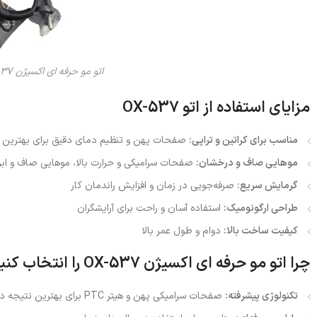
اتو مو حرفه ای اکسیژن OXYGENE ox-537
مزایای استفاده از اتو OX-537
مناسب برای کراتین و تراپی:
صفحات پهن و تنظیم دمای دقیق برای بهترین 
موهایی صاف و درخشان:
صفحات سرامیکی و حرارت بالا، موهایی صاف و ابری
گرمایش سریع:
صرفه‌جویی در زمان و افزایش راندمان کار
طراحی ارگونومیک:
استفاده آسان و راحت برای آرایشگران
کیفیت ساخت بالا:
دوام و طول عمر بالا
چرا اتو مو حرفه ای اکسیژن OX-537 را انتخاب کنیم؟
تکنولوژی پیشرفته:
صفحات سرامیکی پهن و هیتر PTC برای بهترین نتیجه در خدمات کراتین و تراپی