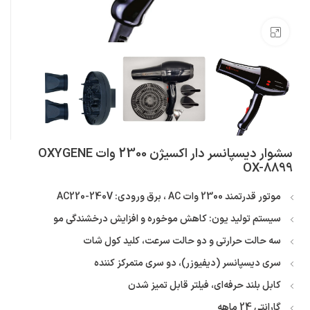
بزرگنمایی تصویر
سشوار دیسپانسر دار اکسیژن 2300 وات OXYGENE
OX-8899
موتور قدرتمند 2300 وات AC ، برق ورودی: AC220-240V
سیستم تولید یون: کاهش موخوره و افزایش درخشندگی مو
سه حالت حرارتی و دو حالت سرعت،
کلید کول شات
سری دیسپانسر (دیفیوزر)،
دو سری متمرکز کننده
کابل بلند حرفه‌ای،
فیلتر قابل تمیز شدن
گارانتی 24 ماهه