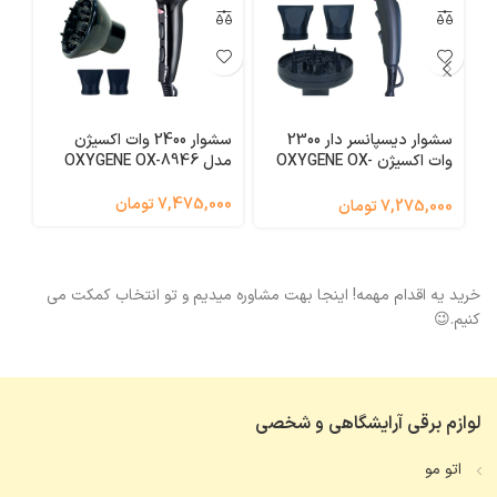
سشوار دیسپانسر دار 2300
سشوار 2400 وات اکسیژن
ات
وات اکسیژن OXYGENE OX-
مدل OXYGENE OX-8946
B
8926
7,475,000 تومان
7,275,000 تومان
000
خرید یه اقدام مهمه! اینجا بهت مشاوره میدیم و تو انتخاب کمکت می
کنیم.😉
لوازم برقی آرایشگاهی و شخصی
اتو مو