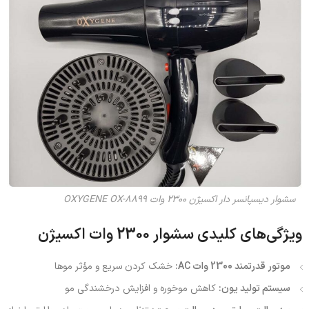
سشوار دیسپانسر دار اکسیژن 2300 وات OXYGENE OX-8899
ویژگی‌های کلیدی سشوار 2300 وات اکسیژن
موتور قدرتمند 2300 وات AC:
خشک کردن سریع و مؤثر موها
سیستم تولید یون:
کاهش موخوره و افزایش درخشندگی مو