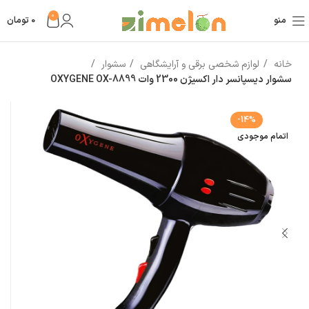
0
منو
0
تومان
خانه
لوازم شخصی برقی و آرایشگاهی
سشوار
سشوار دیسپانسر دار اکسیژن 2300 وات OXYGENE OX-8899
-14%
اتمام موجودی