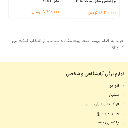
پرومکس مدل PROMAX
مدل 7250
 B
7878K
8,990,000 تومان
000
18,190,000 تومان
خرید یه اقدام مهمه! اینجا بهت مشاوره میدیم و تو انتخاب کمکت می
کنیم.😉
لوازم برقی آرایشگاهی و شخصی
اتو مو
سشوار
فر کننده و بابلیس مو
ویو و انبر موج
پاکسازی پوست