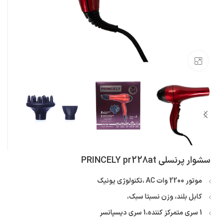
بزرگنمایی تصویر
سشوار پرنسلی PRINCELY pr228at
موتور 2200 وات AC ،تکنولوژی یونیک
کابل بلند، وزن نسبتا سبک،
1 سری متمرکز کننده،1 سری دیسپانسر