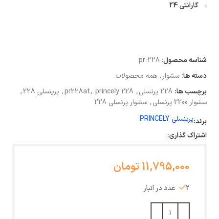
گارانتی 24
شناسه محصول:
pr-228
دسته ها:
سشوار
,
همه محصولات
برچسب ها:
228 پرنسلی
,
princely 228
,
pr228at
,
پرینسلی 228
,
سشوار 2200 پرنسلی
,
سشوار پرنسلی 228
پرینسلی PRINCELY
برند:
اشتراک گذاری:
11,795,000 تومان
2 عدد در انبار