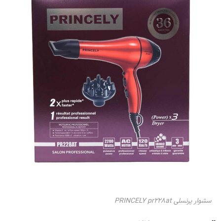
سشوار پرنسلی PRINCELY pr228at