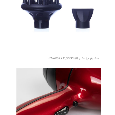
سشوار پرنسلی PRINCELY pr228at