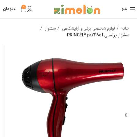
0
منو
0
تومان
خانه
لوازم شخصی برقی و آرایشگاهی
سشوار
سشوار پرنسلی PRINCELY pr228at