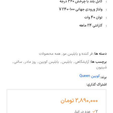
کابل بلند با چرخش 360 درجه
ولتاژ ورودی جهانی 100-240 V
توان 40 وات
گارانتی 24 ماهه
دسته ها:
فر کننده و بابلیس مو
,
همه محصولات
برچسب ها:
آرایشگاهی
,
بابلیس
,
بابلیس کویین
,
روز مادر
,
سالنی
,
شینیون
کویین Queen
برند:
اشتراک گذاری:
2,890,000 تومان
2 عدد در انبار