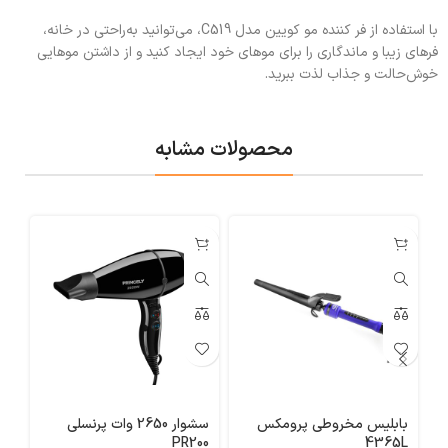
با استفاده از فر کننده مو کویین مدل C519، می‌توانید به‌راحتی در خانه،
فرهای زیبا و ماندگاری را برای موهای خود ایجاد کنید و از داشتن موهایی
خوش‌حالت و جذاب لذت ببرید.
محصولات مشابه
بابلیس مخروطی پرومکس
سشوار 2650 وات پرنسلی
4365L
PR200
مدل