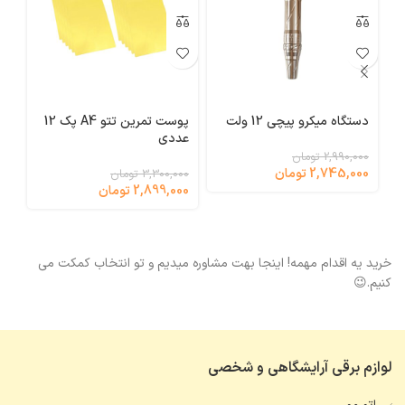
دستگاه میکرو پیچی 12 ولت
پوست تمرین تتو A4 پک 12
عددی
 7
2,990,000 تومان
2,745,000 تومان
000
3,300,000 تومان
2,899,000 تومان
خرید یه اقدام مهمه! اینجا بهت مشاوره میدیم و تو انتخاب کمکت می
کنیم.😉
لوازم برقی آرایشگاهی و شخصی