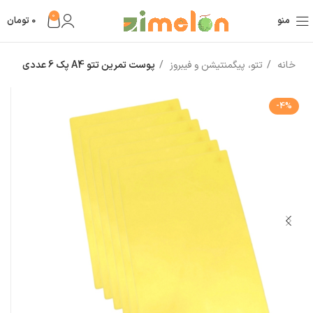
0
منو
0
تومان
خانه
تتو، پیگمنتیشن و فیبروز
پوست تمرین تتو A4 پک 6 عددی
-4%